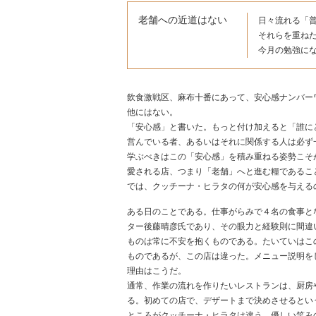
老舗への近道はない
日々流れる「
それらを重ね
今月の勉強に
飲食激戦区、麻布十番にあって、安心感ナンバー
他にはない。
「安心感」と書いた。もっと付け加えると「誰に
営んでいる者、あるいはそれに関係する人は必ず
学ぶべきはこの「安心感」を積み重ねる姿勢こそ
愛される店、つまり「老舗」へと進む糧であるこ
では、クッチーナ・ヒラタの何が安心感を与える
ある日のことである。仕事がらみで４名の食事と
ター後藤晴彦氏であり、その眼力と経験則に間違
ものは常に不安を抱くものである。たいていはこ
ものであるが、この店は違った。メニュー説明を
理由はこうだ。
通常、作業の流れを作りたいレストランは、厨房
る。初めての店で、デザートまで決めさせるとい
ところがクッチーナ・ヒラタは違う。優しい笑み