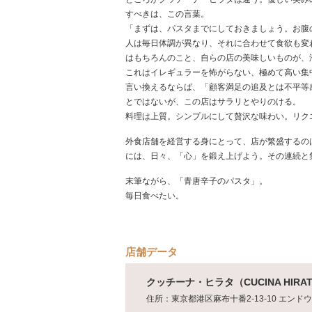
すべきは、この言葉。
「まずは、パスタまでにしておきましょう。お腹
人は毎日体調が異なり、それに合わせて食欲も変
はもちろんのこと、自らの店の美味しいものが、
これはイレギュラーを怖がらない、極めて高い集
言い換えるならば、「顧客満足の追及とは不平等
とではないが、この店はサラリとやりのける。
料理は上質。シンプルにして贅沢な味わい。リク
外食店舗を経営する身にとって、店が繁盛するの
には、日々、「心」を鍛え上げよう。その連続と
末筆ながら、「青唐辛子のパスタ」。
毎日食べたい。
店舗データ
クッチーナ・ヒラタ（CUCINA HIRA
住所：東京都港区麻布十番2-13-10 エンドウ