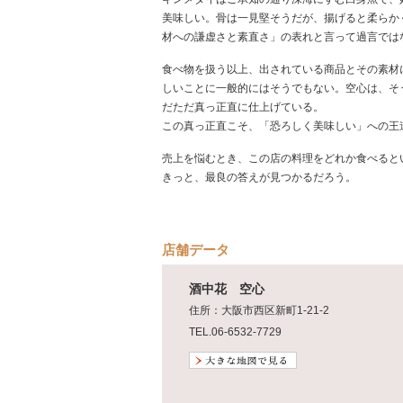
美味しい。骨は一見堅そうだが、揚げると柔らか
材への謙虚さと素直さ」の表れと言って過言では
食べ物を扱う以上、出されている商品とその素材
しいことに一般的にはそうでもない。空心は、そ
だただ真っ正直に仕上げている。
この真っ正直こそ、「恐ろしく美味しい」への王
売上を悩むとき、この店の料理をどれか食べると
きっと、最良の答えが見つかるだろう。
店舗データ
酒中花 空心
住所：大阪市西区新町1-21-2
TEL.06-6532-7729