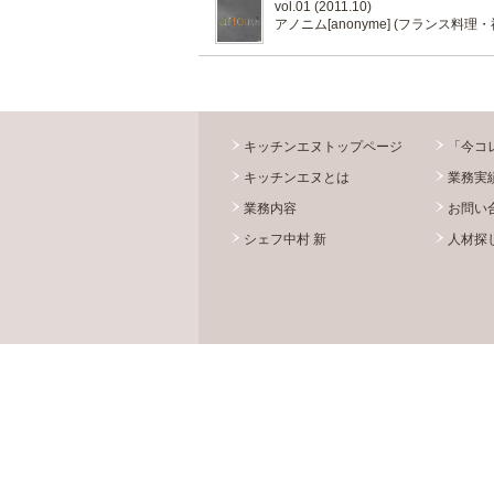
vol.01 (2011.10)
アノニム[anonyme] (フランス料理・
キッチンエヌトップページ
「今コ
キッチンエヌとは
業務実
業務内容
お問い
シェフ中村 新
人材探