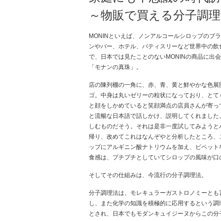
～物販で買える分子調理
MONINといえば、ノンアルコールシロップのブ
ンやバー、ホテル、パティスリーなど世界中の飲
で、日本では見たことのないMONINの商品に出会いまし
「モナンの真珠」。
店の陳列棚の一角に、赤、青、黄と鮮やかな色展開
ゴ。中身は丸いゼリーの粒状になっており、とて
と顔をしかめていると笑顔満点の店員さんが寄っ
と流暢な日本語で話しかけ、説明してくれました
しむものだそう。それは是非一度試してみようと
帰り、改めてこれはなんぞやと分析したところ、
ップにアルギニン酸ナトリウムを加え、ピペット
食感は、プチプチとしていてシロップの風味が口
そしてその仕組みは、今流行の分子調理法。
分子調理法は、モレキュラーガストロノミーとも
し、また化学の知識を積極的に応用するという調
とされ、日本でもモダンキュイジーヌからこの分